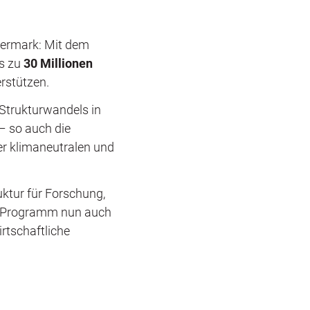
kermark: Mit dem
is zu
30 Millionen
rstützen.
 Strukturwandels in
– so auch die
ner klimaneutralen und
uktur für Forschung,
TF-Programm nun auch
irtschaftliche