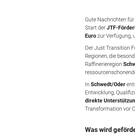
Gute Nachrichten für
Start der
JTF-Förderu
Euro
zur Verfügung, u
Der Just Transition F
Regionen, die besond
Raffinerieregion
Sch
ressourcenschonende
In
Schwedt/Oder
ent
Entwicklung, Qualifi
direkte Unterstützu
Transformation vor O
Was wird geförd