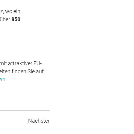
z, wo ein
 über
850
mit attraktiver EU-
ten finden Sie auf
 an
.
Nächster