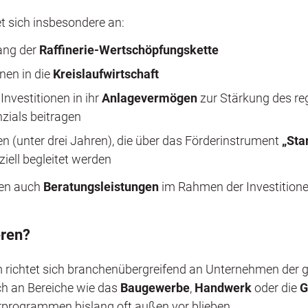
 sich insbesondere an:
ang der
Raffinerie-Wertschöpfungskette
nen in die
Kreislaufwirtschaft
 Investitionen in ihr
Anlagevermögen
zur Stärkung des re
zials beitragen
 (unter drei Jahren), die über das Förderinstrument
„Sta
ziell begleitet werden
den auch
Beratungsleistungen
im Rahmen der Investition
eren?
richtet sich branchenübergreifend an Unternehmen der 
ch an Bereiche wie das
Baugewerbe
,
Handwerk
oder die
G
rprogrammen bislang oft außen vor blieben.