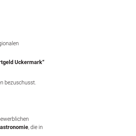
gionalen
rtgeld Uckermark“
en bezuschusst.
gewerblichen
astronomie
, die in