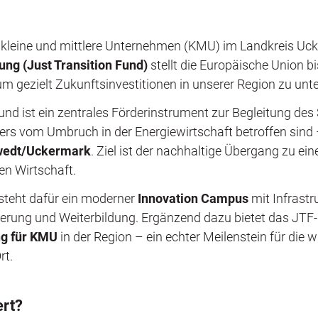
 kleine und mittlere Unternehmen (KMU) im Landkreis Uc
ng (Just Transition Fund)
stellt die Europäische Union b
m gezielt Zukunftsinvestitionen in unserer Region zu unte
und ist ein zentrales Förderinstrument zur Begleitung des
ers vom Umbruch in der Energiewirtschaft betroffen sind 
wedt/Uckermark
. Ziel ist der nachhaltige Übergang zu ei
n Wirtschaft.
steht dafür ein moderner
Innovation Campus
mit Infrastr
zierung und Weiterbildung. Ergänzend dazu bietet das J
ng für KMU
in der Region – ein echter Meilenstein für die w
rt.
ert?